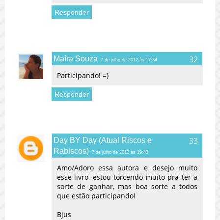
Responder
Maíra Souza
7 de julho de 2012 às 17:34
Participando! =)
Responder
Day BY Day (Atual Riscos e
Rabiscos)
7 de julho de 2012 às 19:43
Amo/Adoro essa autora e desejo muito
esse livro, estou torcendo muito pra ter a
sorte de ganhar, mas boa sorte a todos
que estão participando!
Bjus