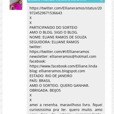
4 de junho de 2012 às 16:14
https://twitter.com/Ellianeramos/status/20
9724529671536643
X
X
PARTICIPANDO DO SORTEIO
AMO O BLOG. SIGO O BLOG.
NOME: ELIANE RAMOS DE SOUZA
SEGUIDORA: ELLIANE RAMOS
twitter:
https://twitter.com/#!/Ellianeramos
newsletter: ellianeramos@hotmail.com
facebook:
https://www.facebook.com/Elliane.linda
blog: ellianeramos.blogspot.com
ESTADO: RIO DE JANEIRO
PAÍS: BRASIL
AMEI O SORTEIO. QUERO GANHAR.
OBRIGADA. BEIJOS
X
X
amei a resenha. maravilhoso livro. fiquei
curiosissima pra ler. quero muito. amo