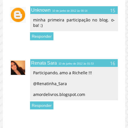
Unknown
10 de junho de 2012 às 00:14
minha primeira participação no blog. o-
ba! :)
Responder
Renata Sara
10 de junho de 2012 às 01:53
Participando, amo a Richelle !!!
@Renatinha_Sara
amordelivros.blogspot.com
Responder