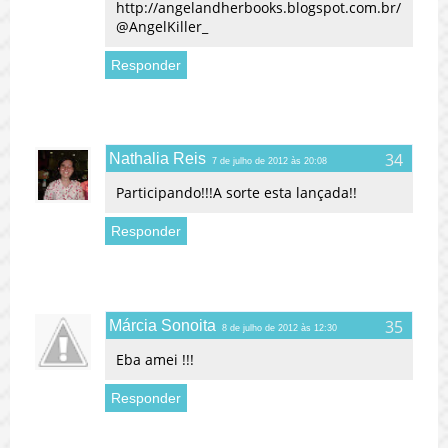
http://angelandherbooks.blogspot.com.br/
@AngelKiller_
Responder
Nathalia Reis
7 de julho de 2012 às 20:08
Participando!!!A sorte esta lançada!!
Responder
Márcia Sonoita
8 de julho de 2012 às 12:30
Eba amei !!!
Responder