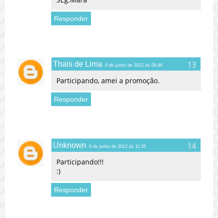
Responder
Thais de Lima
9 de junho de 2012 às 09:46
Participando, amei a promoção.
Responder
Unknown
9 de junho de 2012 às 11:35
Participando!!!
:)
Responder