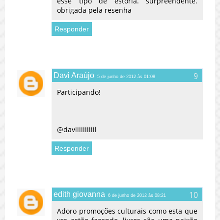
esse tipo de estoria. surpreendente.
obrigada pela resenha
Responder
Davi Araújo
5 de junho de 2012 às 01:08
Participando!
@daviiiiiiiiiil
Responder
edith giovanna
6 de junho de 2012 às 08:21
Adoro promoções culturais como esta que