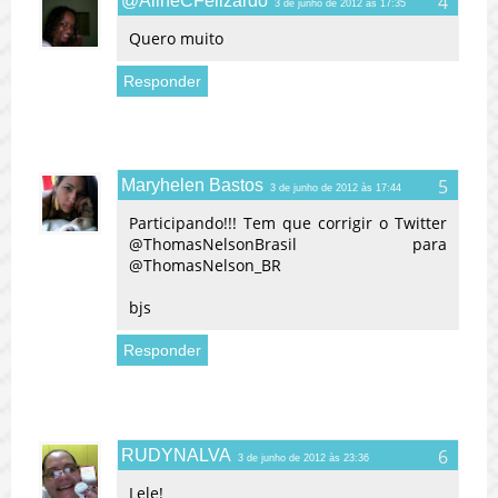
@AlineCFelizardo
3 de junho de 2012 às 17:35
Quero muito
Responder
Maryhelen Bastos
3 de junho de 2012 às 17:44
Participando!!! Tem que corrigir o Twitter
@ThomasNelsonBrasil para
@ThomasNelson_BR
bjs
Responder
RUDYNALVA
3 de junho de 2012 às 23:36
Lele!