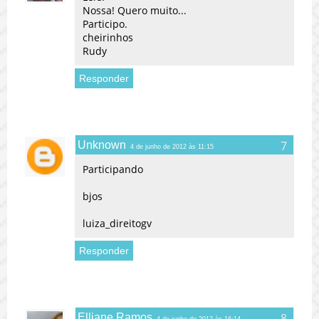
Nossa! Quero muito...
Participo.
cheirinhos
Rudy
Responder
Unknown
4 de junho de 2012 às 11:15
Participando
bjos
luiza_direitogv
Responder
Elliane Ramos