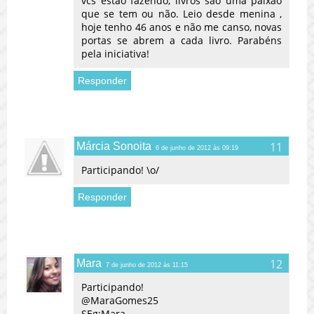
vcs estão fazendo, livros são uma paixão
que se tem ou não. Leio desde menina ,
hoje tenho 46 anos e não me canso, novas
portas se abrem a cada livro. Parabéns
pela iniciativa!
Responder
Márcia Sonoita
6 de junho de 2012 às 09:19
Participando! \o/
Responder
Mara
7 de junho de 2012 às 11:15
Participando!
@MaraGomes25
SEg:Mara