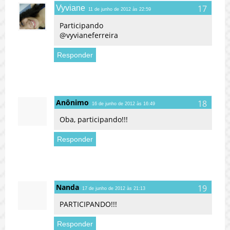
Vyviane
11 de junho de 2012 às 22:59
Participando
@vyvianeferreira
Responder
Anônimo
16 de junho de 2012 às 16:49
Oba, participando!!!
Responder
Nanda
17 de junho de 2012 às 21:13
PARTICIPANDO!!!
Responder